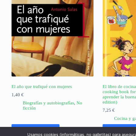
El año que trafiqué con mujeres
El libro de cocina
cooking book for
1,40
€
aprender la buena
edition)
Biografías y autobiografías
,
No
ficción
7,25
€
Cocina y g
Añadir al carrito
Añadir al ca
Usamos cookies (informáticas, no galletitas) para asegur