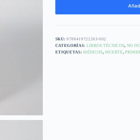
Añadi
SKU:
9788419722263-002
CATEGORÍAS:
LIBROS TÉCNICOS
,
NO FI
ETIQUETAS:
MÉDICOS
,
MUERTE
,
PRIME