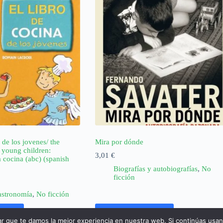
 de los jovenes/ the
Mira por dónde
 young children:
3,01
€
 cocina (abc) (spanish
Biografías y autobiografías
,
No
ficción
astronomía
,
No ficción
rrito
Añadir al carrito
ar que te damos la mejor experiencia en nuestra web. Si continúas usa