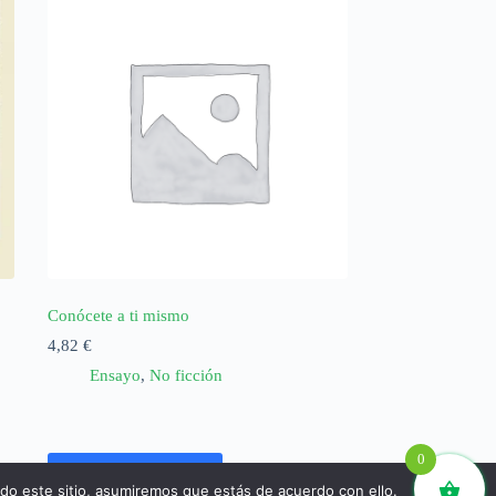
Conócete a ti mismo
4,82
€
Ensayo
,
No ficción
0
Añadir al carrito
ndo este sitio, asumiremos que estás de acuerdo con ello.