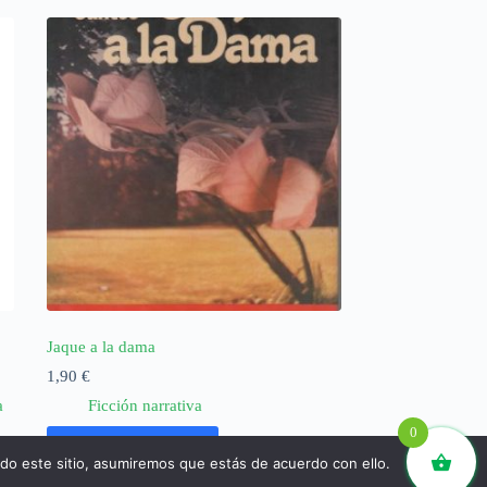
Jaque a la dama
1,90
€
a
Ficción narrativa
0
Añadir al carrito
ndo este sitio, asumiremos que estás de acuerdo con ello.