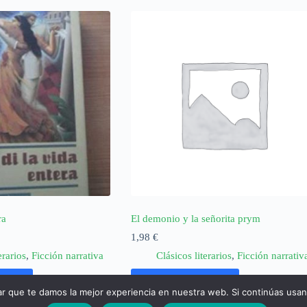
ra
El demonio y la señorita prym
1,98
€
erarios
,
Ficción narrativa
Clásicos literarios
,
Ficción narrativ
rrito
Añadir al carrito
ar que te damos la mejor experiencia en nuestra web. Si continúas usa