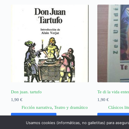
Don juan. tartufo
Te di la vida ente
1,90
€
1,90
€
Ficción narrativa
,
Teatro y dramático
Clásicos lit
Añadir al carrito
Añadir al ca
Usamos cookies (informáticas, no galletitas) para asegur