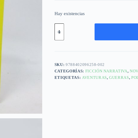
Hay existencias
SKU:
9788402096258-002
CATEGORÍAS:
FICCIÓN NARRATIVA
,
NOV
ETIQUETAS:
AVENTURAS
,
GUERRAS
,
PO