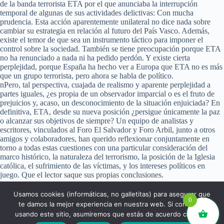
de la banda terrorista ETA por el que anunciaba la interrupción
temporal de algunas de sus actividades delictivas: Con mucha
prudencia. Esta acción aparentemente unilateral no dice nada sobre
cambiar su estrategia en relación al futuro del País Vasco. Además,
existe el temor de que sea un instrumento táctico para imponer el
control sobre la sociedad. También se tiene preocupación porque ETA
no ha renunciado a nada ni ha pedido perdón. Y existe cierta
perplejidad, porque España ha hecho ver a Europa que ETA no es más
que un grupo terrorista, pero ahora se habla de político.
nPero, tal perspectiva, cuajada de realismo y aparente perplejidad a
partes iguales, ¿es propia de un observador imparcial o es el fruto de
prejuicios y, acaso, un desconocimiento de la situación enjuiciada? En
definitiva, ETA, desde su nueva posición ¿persigue únicamente la paz
o alcanzar sus objetivos de siempre? Un equipo de analistas y
escritores, vinculados al Foro El Salvador y Foro Arbil, junto a otros
amigos y colaboradores, han querido reflexionar conjuntamente en
torno a todas estas cuestiones con una particular consideración del
marco histórico, la naturaleza del terrorismo, la posición de la Iglesia
católica, el sufrimiento de las víctimas, y los intereses políticos en
juego. Que el lector saque sus propias conclusiones.
Usamos cookies (informáticas, no galletitas) para asegurar que
0
te damos la mejor experiencia en nuestra web. Si continúas
usando este sitio, asumiremos que estás de acuerdo con ello.