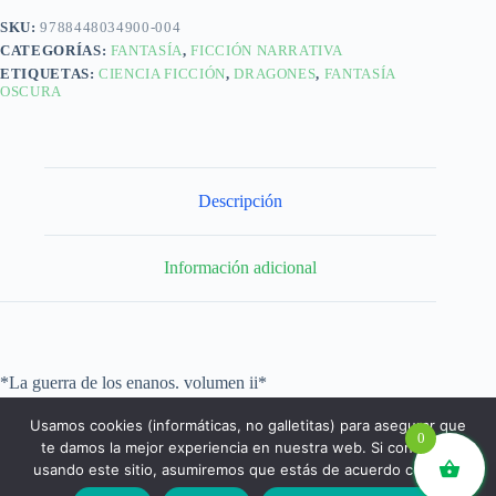
SKU:
9788448034900-004
CATEGORÍAS:
FANTASÍA
,
FICCIÓN NARRATIVA
ETIQUETAS:
CIENCIA FICCIÓN
,
DRAGONES
,
FANTASÍA
OSCURA
Descripción
Información adicional
*La guerra de los enanos. volumen ii*
Usamos cookies (informáticas, no galletitas) para asegurar que
0
te damos la mejor experiencia en nuestra web. Si continúas
usando este sitio, asumiremos que estás de acuerdo con ello.
libros.eco © - Desde Barcelona para el mundo 💚 |