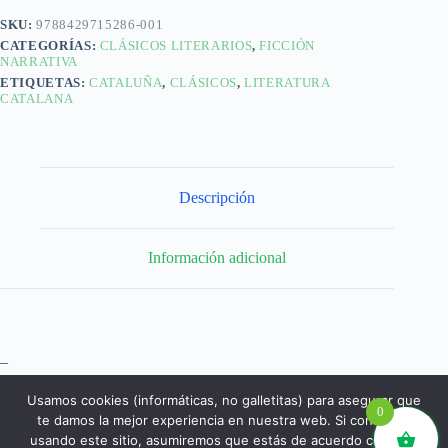
SKU:
9788429715286-001
CATEGORÍAS:
CLÁSICOS LITERARIOS
,
FICCIÓN
NARRATIVA
ETIQUETAS:
CATALUÑA
,
CLÁSICOS
,
LITERATURA
CATALANA
Descripción
Información adicional
–
Usamos cookies (informáticas, no galletitas) para asegurar que
0
te damos la mejor experiencia en nuestra web. Si continúas
usando este sitio, asumiremos que estás de acuerdo con ello.