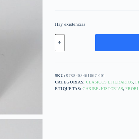
Hay existencias
SKU:
9788408461067-001
CATEGORÍAS:
CLÁSICOS LITERARIOS
,
F
ETIQUETAS:
CARIBE
,
HISTORIAS
,
PROB