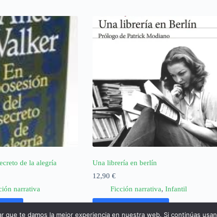
ecreto de la alegría
Una librería en berlín
12,90
€
ción narrativa
Ficción narrativa
,
Infantil
rrito
Añadir al carrito
ar que te damos la mejor experiencia en nuestra web. Si continúas usa