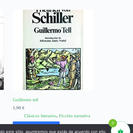
Guillermo tell
1,90
€
Clásicos literarios
,
Ficción narrativa
0
Añadir al carrito
ndo este sitio, asumiremos que estás de acuerdo con ello.