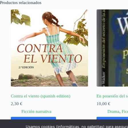
Productos relacionados
Contra el viento (spanish edition)
En posesión del s
2,30
€
10,00
€
Ficción narrativa
Drama
,
Fic
Añadir al carrito
Añadir al ca
Usamos cookies (informáticas, no galletitas) para asegur