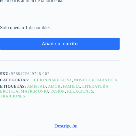
el arco iris al final de la tormenta.
Solo quedan 1 disponibles
Añadir al carrito
SKU:
9788422649748-002
CATEGORÍAS:
FICCIÓN NARRATIVA
,
NOVELA ROMÁNTICA
ETIQUETAS:
AMISTAD
,
AMOR
,
FAMILIA
,
LITERATURA
ERÓTICA
,
MATRIMONIO
,
PASIÓN
,
RELACIONES
,
TRAICIONES
Descripción