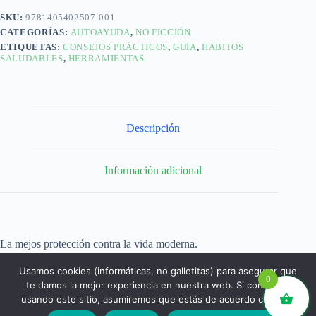
SKU:
9781405402507-001
CATEGORÍAS:
AUTOAYUDA
,
NO FICCIÓN
ETIQUETAS:
CONSEJOS PRÁCTICOS
,
GUÍA
,
HÁBITOS
SALUDABLES
,
HERRAMIENTAS
Descripción
Información adicional
La mejos protección contra la vida moderna.
Usamos cookies (informáticas, no galletitas) para asegurar que
0
te damos la mejor experiencia en nuestra web. Si continúas
usando este sitio, asumiremos que estás de acuerdo con ello.
libros.eco © - Desde Barcelona para el mundo 💚 |