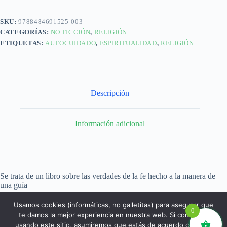
SKU:
9788484691525-003
CATEGORÍAS:
NO FICCIÓN
,
RELIGIÓN
ETIQUETAS:
AUTOCUIDADO
,
ESPIRITUALIDAD
,
RELIGIÓN
Descripción
Información adicional
Se trata de un libro sobre las verdades de la fe hecho a la manera de
una guía
Usamos cookies (informáticas, no galletitas) para asegurar que
0
te damos la mejor experiencia en nuestra web. Si continúas
usando este sitio, asumiremos que estás de acuerdo con ello.