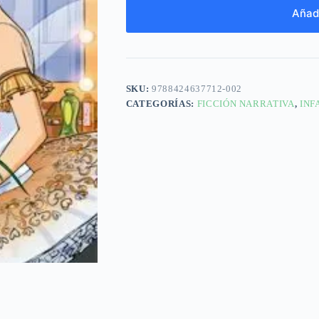
Añadi
SKU:
9788424637712-002
CATEGORÍAS:
FICCIÓN NARRATIVA
,
INF