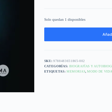
Solo quedan 1 disponibles
Añadi
SKU:
9788483651865-002
CATEGORÍAS:
BIOGRAFÍAS Y AUTOBIOG
ETIQUETAS:
MEMORIAS
,
MODO DE VID