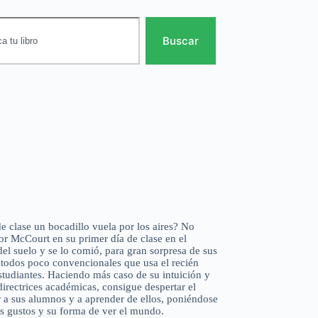
Buscar
e clase un bocadillo vuela por los aires? No
or McCourt en su primer día de clase en el
el suelo y se lo comió, para gran sorpresa de sus
étodos poco convencionales que usa el recién
studiantes. Haciendo más caso de su intuición y
directrices académicas, consigue despertar el
r a sus alumnos y a aprender de ellos, poniéndose
us gustos y su forma de ver el mundo.