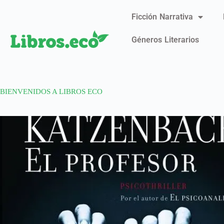
Ficción Narrativa
Géneros Literarios
BIENVENIDOS A LIBROS ECO