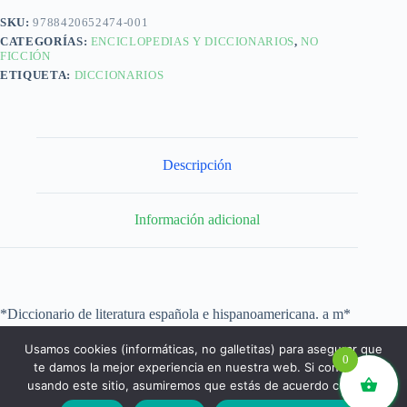
SKU:
9788420652474-001
CATEGORÍAS:
ENCICLOPEDIAS Y DICCIONARIOS
,
NO
FICCIÓN
ETIQUETA:
DICCIONARIOS
Descripción
Información adicional
*Diccionario de literatura española e hispanoamericana. a m*
Usamos cookies (informáticas, no galletitas) para asegurar que
0
te damos la mejor experiencia en nuestra web. Si continúas
usando este sitio, asumiremos que estás de acuerdo con ello.
libros.eco © - Desde Barcelona para el mundo 💚 |