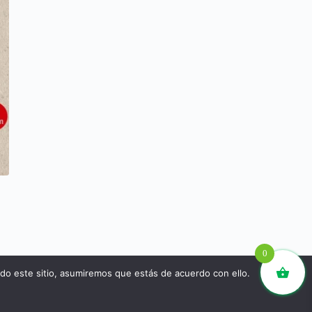
0
ndo este sitio, asumiremos que estás de acuerdo con ello.