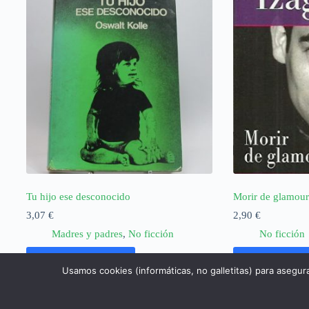
Tu hijo ese desconocido
Morir de glamour 
3,07
€
2,90
€
Madres y padres
,
No ficción
No ficción
Añadir al carrito
Añadir al ca
Usamos cookies (informáticas, no galletitas) para asegur