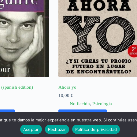
(spanish edition)
Ahora yo
10,00
€
No ficción
,
Psicología
rrito
Añadir al carrito
ar que te damos la mejor experiencia en nuestra web. Si continúas usa
Aceptar
Rechazar
Política de privacidad