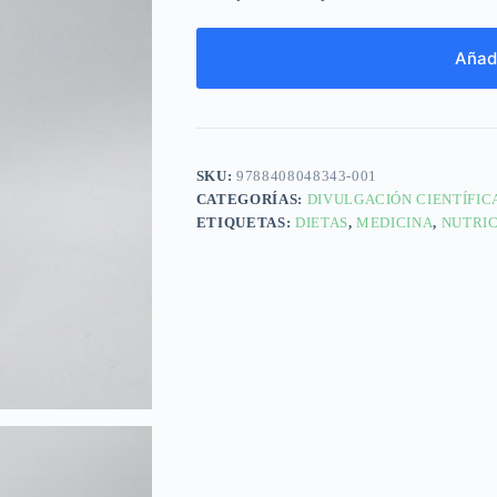
Añadi
SKU:
9788408048343-001
CATEGORÍAS:
DIVULGACIÓN CIENTÍFIC
ETIQUETAS:
DIETAS
,
MEDICINA
,
NUTRI