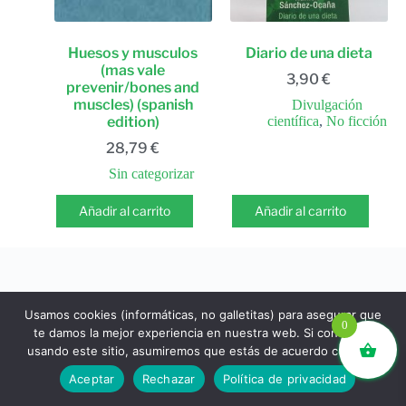
Huesos y musculos
Diario de una dieta
(mas vale
3,90
€
prevenir/bones and
muscles) (spanish
Divulgación
edition)
científica
,
No ficción
28,79
€
Sin categorizar
Añadir al carrito
Añadir al carrito
Usamos cookies (informáticas, no galletitas) para asegurar que
0
te damos la mejor experiencia en nuestra web. Si continúas
usando este sitio, asumiremos que estás de acuerdo con ello.
libros.eco © - Desde Barcelona para el mundo 💚 |
Aceptar
Rechazar
Política de privacidad
Devoluciones y reembolsos
|
Política de Privacidad