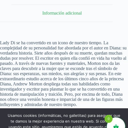
Información adicional
Lady Di se ha convertido en un icono de nuestro tiempo. La
complejidad de su personalidad fue abordada por el autor en Diana: su
verdadera historia. Siete años después de su muerte, quedan muchas
dudas por resolver. El escritor en quien ella confió en vida ha vuelto al
pasado. A través de nuevas fuentes y materiales, Morton nos da las
claves para descubrir a la mujer que se esconde tras el símbolo de
Diana: sus esperanzas, sus miedos, sus alegrías y sus penas. En este
extraordinario estudio acerca de los últimos cinco años de la princesa
Diana, Andrew Morton despliega todas sus habilidades como
investigador y escritor para plasmar lo que se ha convertido en una
historia de manipulación y traición. Pero, por encima de todo, Diana
nos ofrece una versión honesta e imparcial de una de las figuras más
influyentes y admiradas de nuestro tiempo.
Usamos cookies (informáticas, no galletitas) para asegurar que
0
te damos la mejor experiencia en nuestra web. Si continúas
usando este sitio, asumiremos que estás de acuerdo con ello.