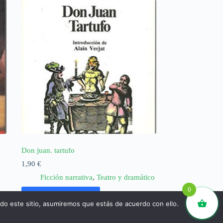
Don juan. tartufo
1,90
€
Ficción narrativa
,
Teatro y dramático
0
Añadir al carrito
ndo este sitio, asumiremos que estás de acuerdo con ello.