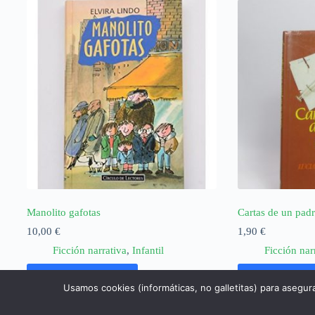
Manolito gafotas
Cartas de un padr
10,00
€
1,90
€
Ficción narrativa
,
Infantil
Ficción nar
Añadir al carrito
Añadir al ca
Usamos cookies (informáticas, no galletitas) para asegur