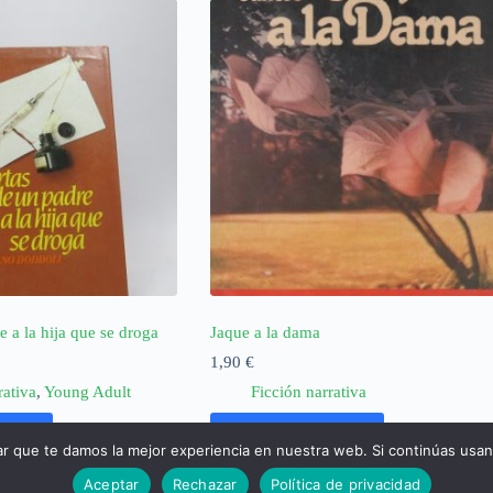
e a la hija que se droga
Jaque a la dama
1,90
€
rativa
,
Young Adult
Ficción narrativa
rrito
Añadir al carrito
ar que te damos la mejor experiencia en nuestra web. Si continúas usa
Aceptar
Rechazar
Política de privacidad