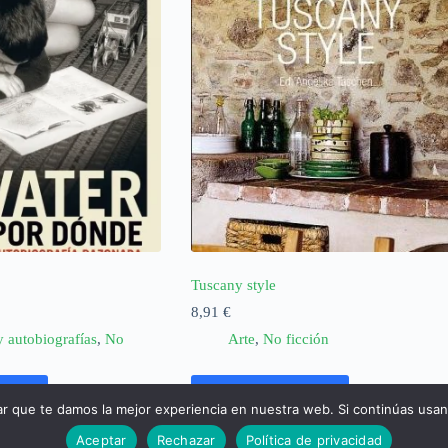
Tuscany style
8,91
€
y autobiografías
,
No
Arte
,
No ficción
rrito
Añadir al carrito
ar que te damos la mejor experiencia en nuestra web. Si continúas usa
Aceptar
Rechazar
Política de privacidad