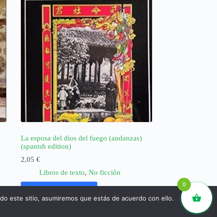
La esposa del dios del fuego (andanzas)
(spanish edition)
2,05
€
Libros de texto
,
No ficción
0
Añadir al carrito
ndo este sitio, asumiremos que estás de acuerdo con ello.