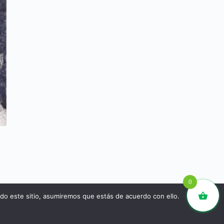
0
ndo este sitio, asumiremos que estás de acuerdo con ello.