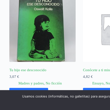
Tu hijo ese desconocido
Conócete a ti mi
3,07
€
4,82
€
Madres y padres
,
No ficción
Ensayo
,
No
Añadir al carrito
Añadir al ca
Usamos cookies (informáticas, no galletitas) para asegur