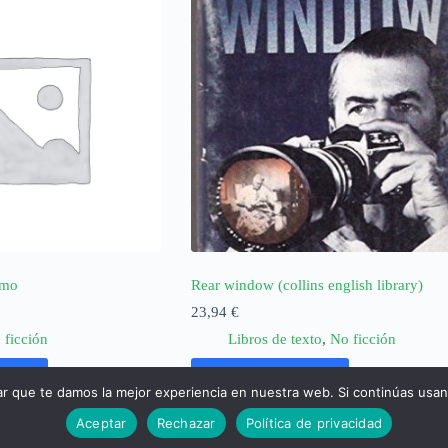
smo
Rear window (collins english library)
23,94
€
 ficción
Libros de texto
,
No ficción
rrito
Añadir al carrito
ar que te damos la mejor experiencia en nuestra web. Si continúas usa
Aceptar
Rechazar
Política de privacidad