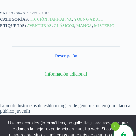
SKU:
9788467932607-003
CATEGORÍAS:
FICCIÓN NARRATIVA
,
YOUNG ADULT
ETIQUETAS:
AVENTURAS
,
CLÁSICOS
,
MANGA
,
MISTERIO
Descripción
Información adicional
Libro de historietas de estilo manga y de género shonen (orientado al
público juvenil)
Usamos cookies (informáticas, no galletitas) para asegurar que
0
te damos la mejor experiencia en nuestra web. Si continúas
usando este sitio, asumiremos que estás de acuerdo con ello.