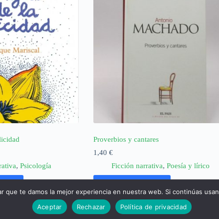
licidad
Proverbios y cantares
1,40
€
rativa
,
Psicología
Ficción narrativa
,
Poesía y lírico
rrito
Añadir al carrito
ar que te damos la mejor experiencia en nuestra web. Si continúas usa
Aceptar
Rechazar
Política de privacidad