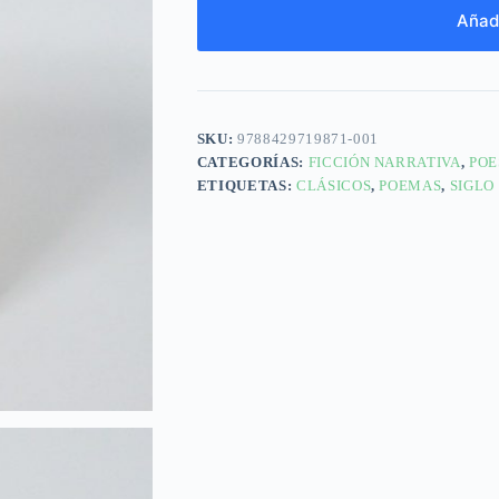
Añadi
SKU:
9788429719871-001
CATEGORÍAS:
FICCIÓN NARRATIVA
,
POE
ETIQUETAS:
CLÁSICOS
,
POEMAS
,
SIGLO