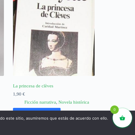
La princesa de clèves
1,90
€
Ficción narrativa
,
Novela histórica
0
Añadir al carrito
ndo este sitio, asumiremos que estás de acuerdo con ello.