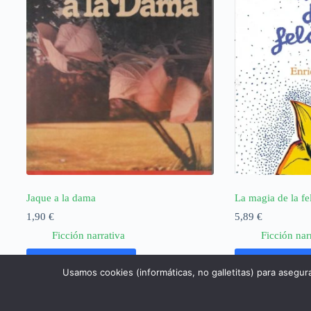
Jaque a la dama
La magia de la fe
1,90
€
5,89
€
Ficción narrativa
Ficción nar
Añadir al carrito
Añadir al ca
Usamos cookies (informáticas, no galletitas) para asegur