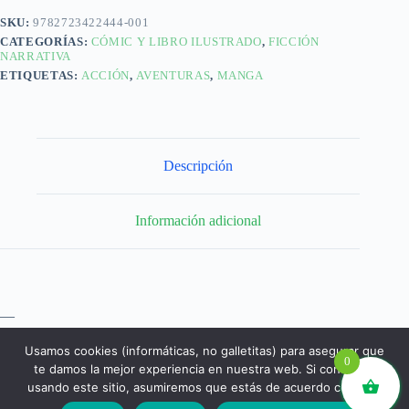
SKU:
9782723422444-001
CATEGORÍAS:
CÓMIC Y LIBRO ILUSTRADO
,
FICCIÓN
NARRATIVA
ETIQUETAS:
ACCIÓN
,
AVENTURAS
,
MANGA
Descripción
Información adicional
—
Usamos cookies (informáticas, no galletitas) para asegurar que
0
te damos la mejor experiencia en nuestra web. Si continúas
usando este sitio, asumiremos que estás de acuerdo con ello.
libros.eco © - Desde Barcelona para el mundo 💚 |