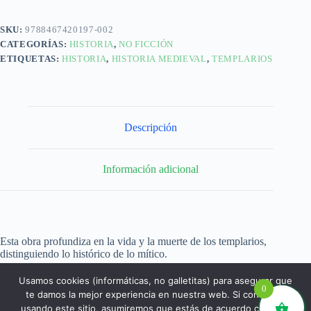
SKU:
9788467420197-002
CATEGORÍAS:
HISTORIA
,
NO FICCIÓN
ETIQUETAS:
HISTORIA
,
HISTORIA MEDIEVAL
,
TEMPLARIOS
Descripción
Información adicional
Esta obra profundiza en la vida y la muerte de los templarios,
distinguiendo lo histórico de lo mítico.
Usamos cookies (informáticas, no galletitas) para asegurar que
0
te damos la mejor experiencia en nuestra web. Si continúas
usando este sitio, asumiremos que estás de acuerdo con ello.