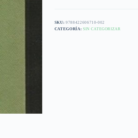
SKU:
9788422606710-002
CATEGORÍA:
SIN CATEGORIZAR