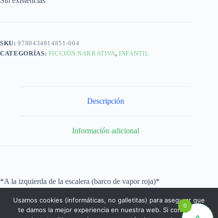
Sin existencias
SKU:
9788434814851-004
CATEGORÍAS:
FICCIÓN NARRATIVA
,
INFANTIL
Descripción
Información adicional
*A la izquierda de la escalera (barco de vapor roja)*
Usamos cookies (informáticas, no galletitas) para asegurar que
0
te damos la mejor experiencia en nuestra web. Si continúas