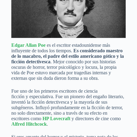
Edgar Allan Poe
es el escritor estadounidense más
influyente de todos los tiempos.
Es considerado maestro
de lo macabro, el padre del estilo americano gótico y la
ficción detectivesca
. Mejor conocido por sus historias
oscuras de horror, terror psicológico y locura, la propia
vida de Poe estuvo marcada por tragedias internas y
externas que sin duda dieron forma a su obra.
Fue uno de los primeros escritores de ciencia
ficción y especulativa. Fue un pionero del engaño literario,
inventó la ficción detectivesca y la mayoría de sus
subgéneros. Influyó profundamente en la ficción de terror,
no solo directamente, sino a través de su efecto en
escritores como
HP Lovecraft
y directores de cine como
Alfred Hitchcock
.
Si eres amante del horror y el misterio, toma nota de los