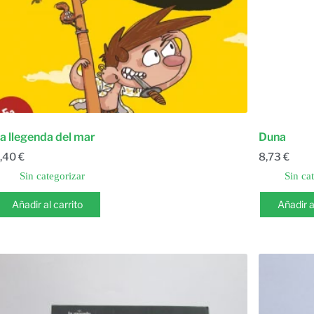
a llegenda del mar
Duna
,40
€
8,73
€
Sin categorizar
Sin ca
Añadir al carrito
Añadir a