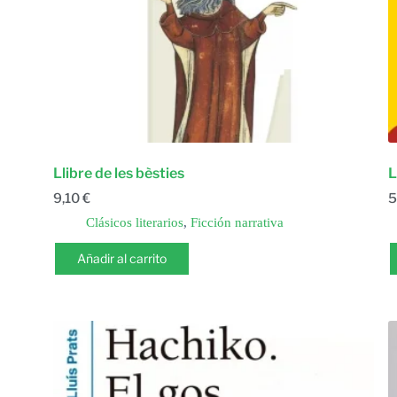
Llibre de les bèsties
L
9,10
€
5
Clásicos literarios
,
Ficción narrativa
Añadir al carrito