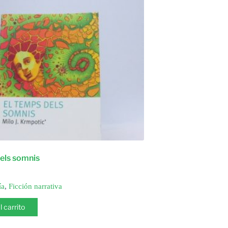
els somnis
ía
,
Ficción narrativa
l carrito