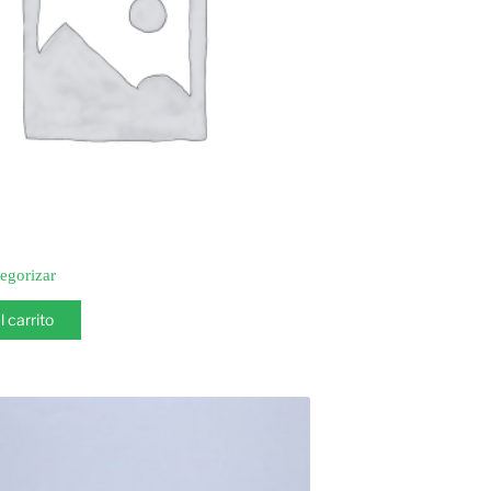
tegorizar
l carrito