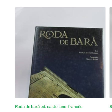
Roda de bará ed. castellano-francés
S