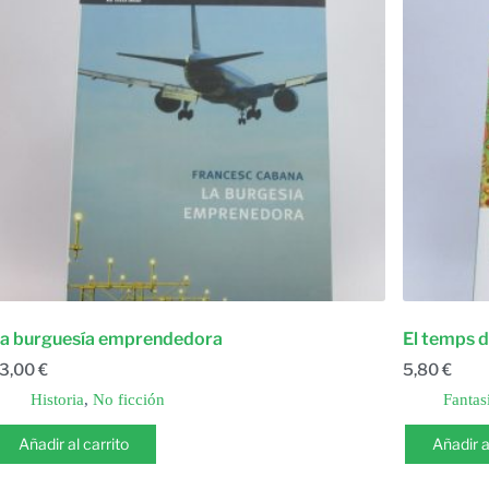
a burguesía emprendedora
El temps d
3,00
€
5,80
€
Historia
,
No ficción
Fantas
Añadir al carrito
Añadir a