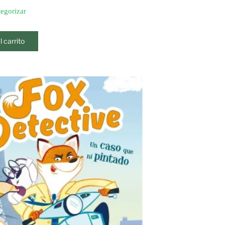
tegorizar
l carrito