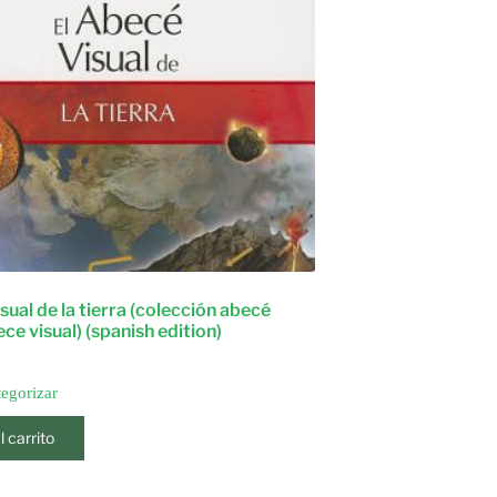
isual de la tierra (colección abecé
ece visual) (spanish edition)
tegorizar
l carrito