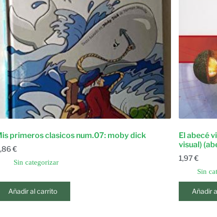
is primeros clasicos num.07: moby dick
El abecé v
visual) (ab
,86
€
1,97
€
Sin categorizar
Sin ca
Añadir al carrito
Añadir a