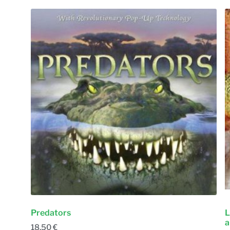
Predators
L
a
18,50
€