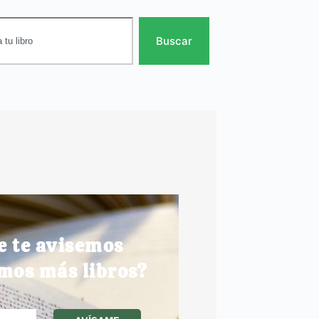
Buscar
e te avisemos
mos más libros?