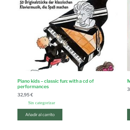
Piano kids – classic fun: with a cd of
M
performances
3
32,95
€
Sin categorizar
Añadir al carrito