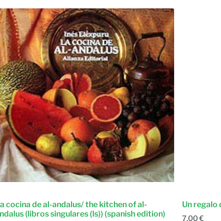
a cocina de al-andalus/ the kitchen of al-
Un regalo
ndalus (libros singulares (ls)) (spanish edition)
7,00
€