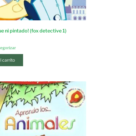
e ni pintado! (fox detective 1)
tegorizar
l carrito