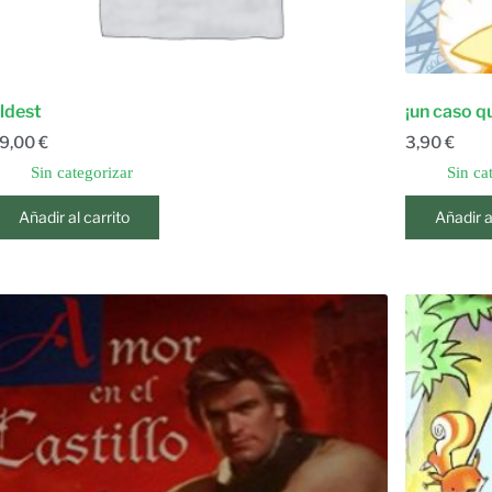
ldest
¡un caso qu
9,00
€
3,90
€
Sin categorizar
Sin ca
Añadir al carrito
Añadir a