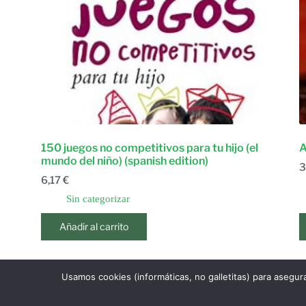
150 juegos no competitivos para tu hijo (el
A
mundo del niño) (spanish edition)
3
6,17
€
Sin categorizar
Añadir al carrito
Usamos cookies (informáticas, no galletitas) para asegur
1
…
3.28
ANTERIOR