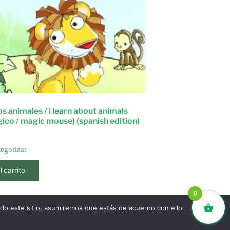
s animales / i learn about animals
ico / magic mouse) (spanish edition)
tegorizar
l carrito
0
ndo este sitio, asumiremos que estás de acuerdo con ello.
SIGUIENTE