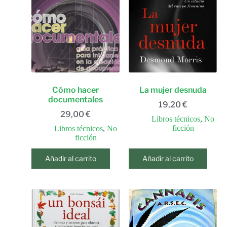
Cómo hacer
La mujer desnuda
documentales
19,20
€
29,00
€
Libros técnicos
,
No
ficción
Libros técnicos
,
No
ficción
Añadir al carrito
Añadir al carrito