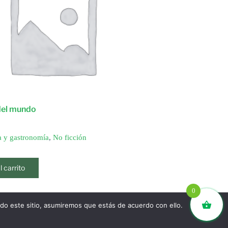
del mundo
 y gastronomía
,
No ficción
l carrito
0
ndo este sitio, asumiremos que estás de acuerdo con ello.
SIGUIENTE