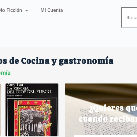
No Ficción
Mi Cuenta
os de Cocina y gastronomía
omía
¿Quieres qu
cuando reciba