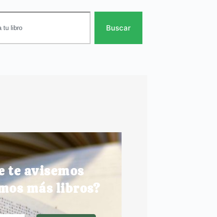
Buscar
e te avisemos
mos más libros?