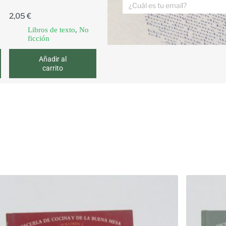
2,05
€
Libros de texto
,
No
ficción
Añadir al
carrito