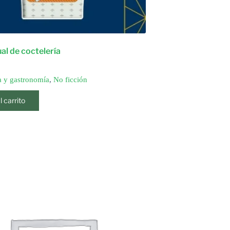
l de coctelería
 y gastronomía
,
No ficción
l carrito