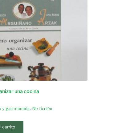
nizar una cocina
 y gastronomía
,
No ficción
l carrito