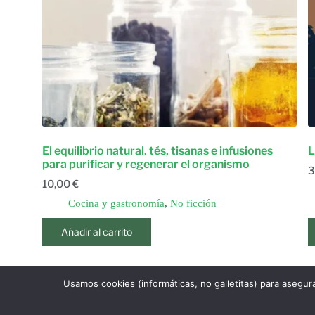
El equilibrio natural. tés, tisanas e infusiones
L
para purificar y regenerar el organismo
3
10,00
€
Cocina y gastronomía
,
No ficción
Añadir al carrito
Usamos cookies (informáticas, no galletitas) para asegur
1
2
ANTERIOR