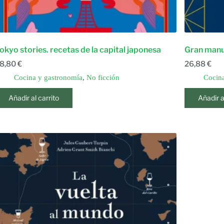
okyo stories. recetas de la capital japonesa
Gran manua
8,80
€
26,88
€
Cocina y gastronomía
,
No ficción
Cocina
Añadir al carrito
Añadir a