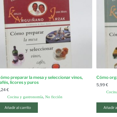
ómo preparar la mesa y seleccionar vinos,
Cómo orga
afés, licores y puros
5,99
€
,24
€
Cocina
Cocina y gastronomía
,
No ficción
Añadir al carrito
Añadir a