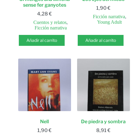
sense fer ganyotes
1,90
€
4,28
€
Ficción narrativa
,
Young Adult
Cuentos y relatos
,
Ficción narrativa
Añadir al carrito
Añadir al carrito
Nell
De piedra y sombra
1,90
€
8,91
€