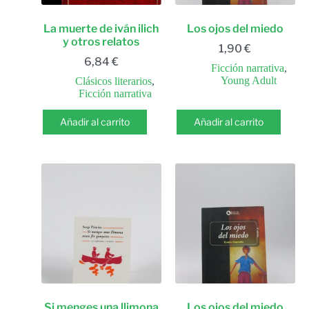
La muerte de iván ilich
Los ojos del miedo
y otros relatos
1,90
€
6,84
€
Ficción narrativa
,
Young Adult
Clásicos literarios
,
Ficción narrativa
Añadir al carrito
Añadir al carrito
Si menges una llimona
Los ojos del miedo