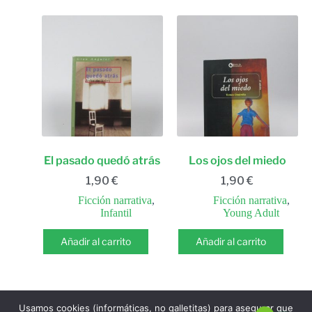
El pasado quedó atrás
Los ojos del miedo
1,90
€
1,90
€
Ficción narrativa
,
Ficción narrativa
,
Infantil
Young Adult
Añadir al carrito
Añadir al carrito
Usamos cookies (informáticas, no galletitas) para asegurar que
ANTERIOR
SIGUIENTE