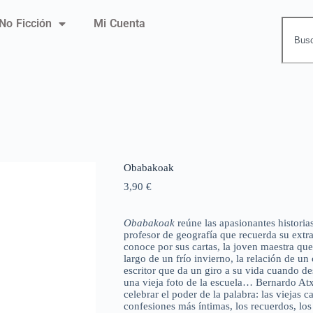
No Ficción
Mi Cuenta
Obabakoak
3,90
€
Obabakoak
reúne las apasionantes historias
profesor de geografía que recuerda su extr
conoce por sus cartas, la joven maestra que
largo de un frío invierno, la relación de u
escritor que da un giro a su vida cuando d
una vieja foto de la escuela… Bernardo Atxa
celebrar el poder de la palabra: las viejas 
confesiones más íntimas, los recuerdos, los