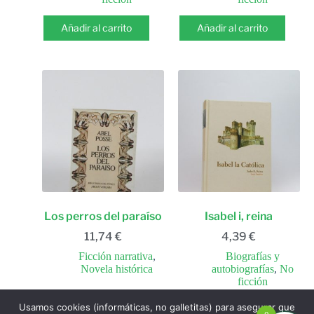
Añadir al carrito
Añadir al carrito
Los perros del paraíso
Isabel i, reina
11,74
€
4,39
€
Ficción narrativa
,
Biografías y
Novela histórica
autobiografías
,
No
ficción
Usamos cookies (informáticas, no galletitas) para asegurar que
Añadir al carrito
Añadir al carrito