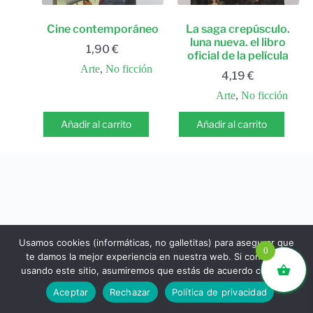
Cine contemporáneo
La saga crepúsculo.
luna nueva. el libro
1,90
€
oficial de la película
Arte
,
No ficción
4,19
€
Arte
,
No ficción
Añadir al carrito
Añadir al carrito
Usamos cookies (informáticas, no galletitas) para asegurar que
0
te damos la mejor experiencia en nuestra web. Si continúas
usando este sitio, asumiremos que estás de acuerdo con ello.
libros.eco © - Desde Barcelona para el mundo 💚 |
Aceptar
Rechazar
Política de privacidad
Devoluciones y reembolsos
|
Política de Privacidad