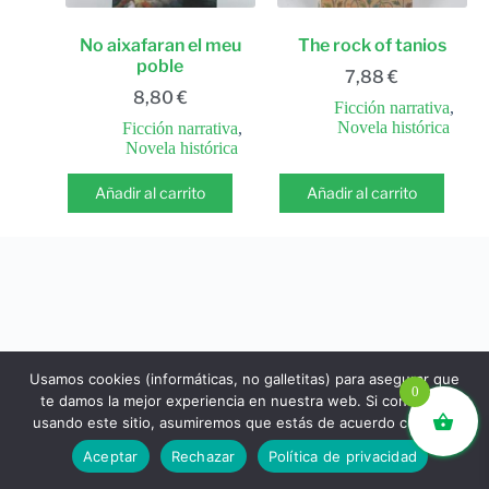
No aixafaran el meu
The rock of tanios
poble
7,88
€
8,80
€
Ficción narrativa
,
Novela histórica
Ficción narrativa
,
Novela histórica
Añadir al carrito
Añadir al carrito
Usamos cookies (informáticas, no galletitas) para asegurar que
0
te damos la mejor experiencia en nuestra web. Si continúas
usando este sitio, asumiremos que estás de acuerdo con ello.
libros.eco © - Desde Barcelona para el mundo 💚 |
Aceptar
Rechazar
Política de privacidad
Devoluciones y reembolsos
|
Política de Privacidad