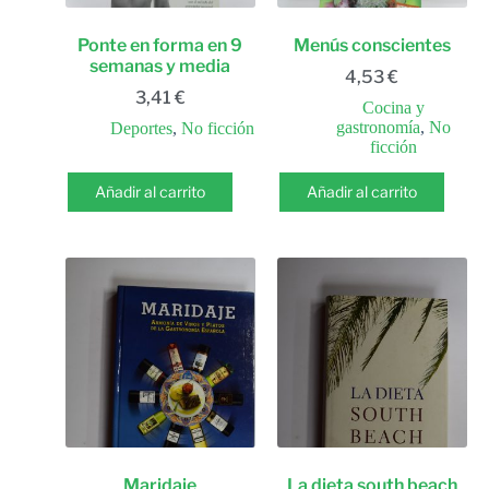
Ponte en forma en 9
Menús conscientes
semanas y media
4,53
€
3,41
€
Cocina y
gastronomía
,
No
Deportes
,
No ficción
ficción
Añadir al carrito
Añadir al carrito
Maridaje
La dieta south beach