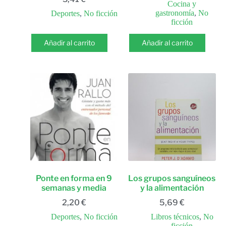
Cocina y
gastronomía
,
No
Deportes
,
No ficción
ficción
Añadir al carrito
Añadir al carrito
Ponte en forma en 9
Los grupos sanguíneos
semanas y media
y la alimentación
2,20
€
5,69
€
Deportes
,
No ficción
Libros técnicos
,
No
ficción