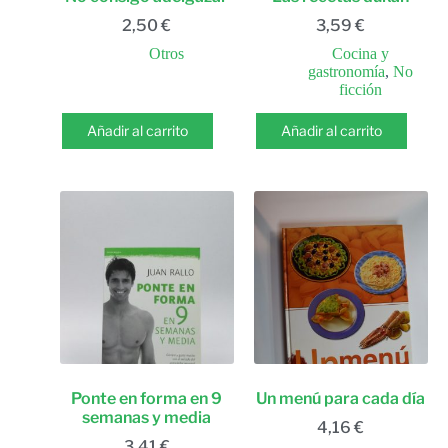
2,50
€
3,59
€
Otros
Cocina y
gastronomía
,
No
ficción
Añadir al carrito
Añadir al carrito
Ponte en forma en 9
Un menú para cada día
semanas y media
4,16
€
3,41
€