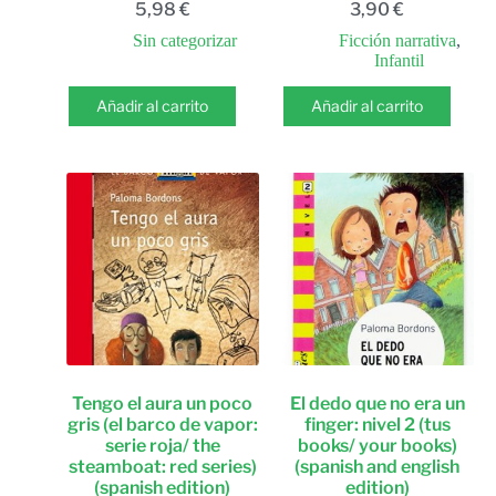
5,98
€
3,90
€
Sin categorizar
Ficción narrativa
,
Infantil
Añadir al carrito
Añadir al carrito
Tengo el aura un poco
El dedo que no era un
gris (el barco de vapor:
finger: nivel 2 (tus
serie roja/ the
books/ your books)
steamboat: red series)
(spanish and english
(spanish edition)
edition)