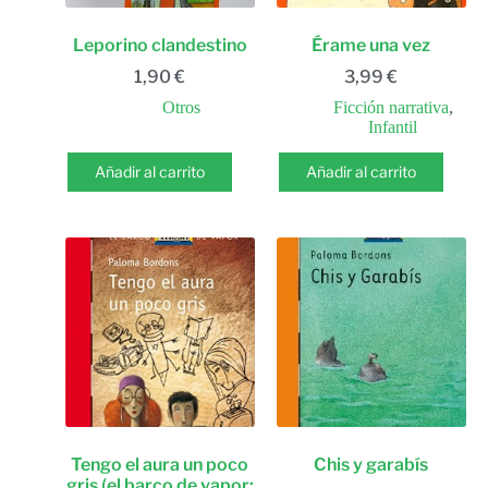
Leporino clandestino
Érame una vez
1,90
€
3,99
€
Otros
Ficción narrativa
,
Infantil
Añadir al carrito
Añadir al carrito
Tengo el aura un poco
Chis y garabís
gris (el barco de vapor: