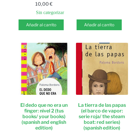
10,00
€
Sin categorizar
Añadir al carrito
Añadir al carrito
El dedo que no era un
La tierra de las papas
finger: nivel 2 (tus
(el barco de vapor:
books/ your books)
serie roja/ the steam
(spanish and english
boat: red series)
edition)
(spanish edition)