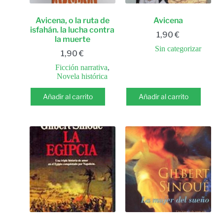
Avicena, o la ruta de
Avicena
isfahán. la lucha contra
1,90
€
la muerte
Sin categorizar
1,90
€
Ficción narrativa
,
Novela histórica
Añadir al carrito
Añadir al carrito