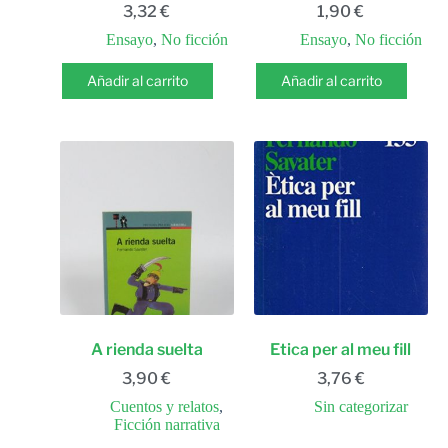
3,32
€
1,90
€
Ensayo
,
No ficción
Ensayo
,
No ficción
Añadir al carrito
Añadir al carrito
A rienda suelta
Etica per al meu fill
3,90
€
3,76
€
Cuentos y relatos
,
Sin categorizar
Ficción narrativa