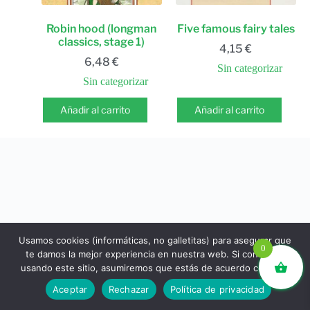
Robin hood (longman
Five famous fairy tales
classics, stage 1)
4,15
€
6,48
€
Sin categorizar
Sin categorizar
Añadir al carrito
Añadir al carrito
Usamos cookies (informáticas, no galletitas) para asegurar que
0
te damos la mejor experiencia en nuestra web. Si continúas
usando este sitio, asumiremos que estás de acuerdo con ello.
libros.eco © - Desde Barcelona para el mundo 💚 |
Aceptar
Rechazar
Política de privacidad
Devoluciones y reembolsos
|
Política de Privacidad