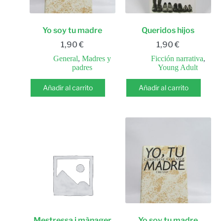
Yo soy tu madre
Queridos hijos
1,90
€
1,90
€
General
,
Madres y
Ficción narrativa
,
padres
Young Adult
Añadir al carrito
Añadir al carrito
Mestressa i mànager
Yo soy tu madre