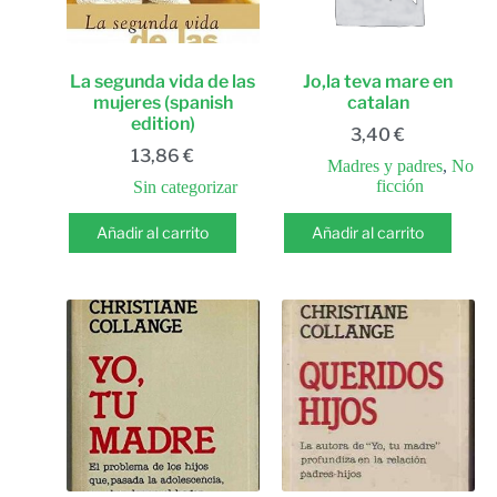
La segunda vida de las
Jo,la teva mare en
mujeres (spanish
catalan
edition)
3,40
€
13,86
€
Madres y padres
,
No
ficción
Sin categorizar
Añadir al carrito
Añadir al carrito