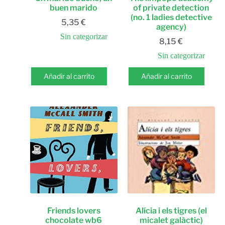
buen marido
of private detection
(no. 1 ladies detective
5,35
€
agency)
Sin categorizar
8,15
€
Sin categorizar
Añadir al carrito
Añadir al carrito
Friends lovers
Alícia i els tigres (el
chocolate wb6
micalet galàctic)