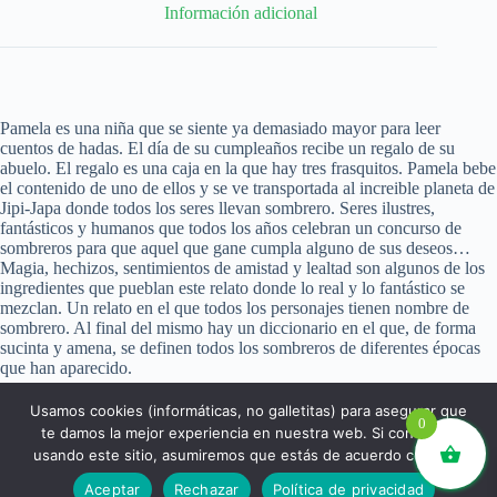
Información adicional
Pamela es una niña que se siente ya demasiado mayor para leer
cuentos de hadas. El día de su cumpleaños recibe un regalo de su
abuelo. El regalo es una caja en la que hay tres frasquitos. Pamela bebe
el contenido de uno de ellos y se ve transportada al increible planeta de
Jipi-Japa donde todos los seres llevan sombrero. Seres ilustres,
fantásticos y humanos que todos los años celebran un concurso de
sombreros para que aquel que gane cumpla alguno de sus deseos…
Magia, hechizos, sentimientos de amistad y lealtad son algunos de los
ingredientes que pueblan este relato donde lo real y lo fantástico se
mezclan. Un relato en el que todos los personajes tienen nombre de
sombrero. Al final del mismo hay un diccionario en el que, de forma
sucinta y amena, se definen todos los sombreros de diferentes épocas
que han aparecido.
Usamos cookies (informáticas, no galletitas) para asegurar que
0
te damos la mejor experiencia en nuestra web. Si continúas
usando este sitio, asumiremos que estás de acuerdo con ello.
libros.eco © - Desde Barcelona para el mundo 💚 |
Aceptar
Rechazar
Política de privacidad