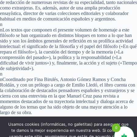
de redacción de numerosas revistas de su especialidad, tanto nacionales
como extranjeras. Es, además, autor de una amplia producción
ensayística, director de varias colecciones editoriales y colaborador
habitual en medios de comunicación españoles y argentinos.
n
nLos textos que componen el presente volumen de homenaje a este
filósofo se han organizado en distintos bloques en torno a lo que han
sido y son los ámbitos generales de reflexión en su prolífica actividad
intelectual: el significado de la filosofía y el papel del filósofo («En qué
repara el filósofo»), la cuestión del tiempo y de la memoria («La
comprensión del pasado»), la política y la responsabilidad («La
dificultad de vivir juntos») y, finalmente, la acción y el sujeto («Tiempo
de subjetividad»).
n
nCoordinado por Fina Birulés, Antonio Gómez Ramos y Concha
Roldán, y con un prólogo a cargo de Emilio Lledó, el libro cuenta con
la colaboración de destacados pensadores españoles y extranjeros y se
cierra con una entrevista en la que Manuel Cruz pasa revista a
momentos destacados de su trayectoria intelectual y dialoga acerca de
alguno de los temas que ha sido objeto de una mayor atención a lo
largo de su obra.
Usamos cookies (informáticas, no galletitas) para asegurar que
0
te damos la mejor experiencia en nuestra web. Si continúas
usando este sitio, asumiremos que estás de acuerdo con ello.