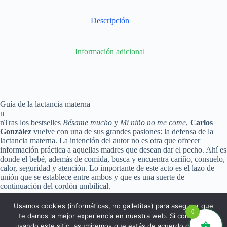
Descripción
Información adicional
Guía de la lactancia materna
n
nTras los bestselles
Bésame mucho
y
Mi niño no me come
,
Carlos
González
vuelve con una de sus grandes pasiones: la defensa de la
lactancia materna. La intención del autor no es otra que ofrecer
información práctica a aquellas madres que desean dar el pecho. Ahí es
donde el bebé, además de comida, busca y encuentra cariño, consuelo,
calor, seguridad y atención. Lo importante de este acto es el lazo de
unión que se establece entre ambos y que es una suerte de
continuación del cordón umbilical.
Usamos cookies (informáticas, no galletitas) para asegurar que
0
te damos la mejor experiencia en nuestra web. Si continúas
usando este sitio, asumiremos que estás de acuerdo con ello.