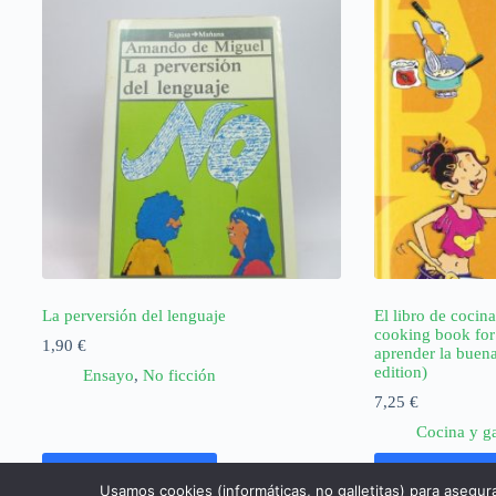
La perversión del lenguaje
El libro de cocina
cooking book for
1,90
€
aprender la buena
edition)
Ensayo
,
No ficción
7,25
€
Cocina y g
Añadir al carrito
Añadir al ca
Usamos cookies (informáticas, no galletitas) para asegur