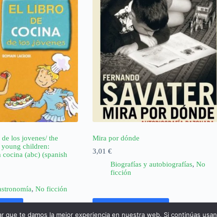
 de los jovenes/ the
Mira por dónde
 young children:
3,01
€
 cocina (abc) (spanish
Biografías y autobiografías
,
No
ficción
astronomía
,
No ficción
rrito
Añadir al carrito
ar que te damos la mejor experiencia en nuestra web. Si continúas usa