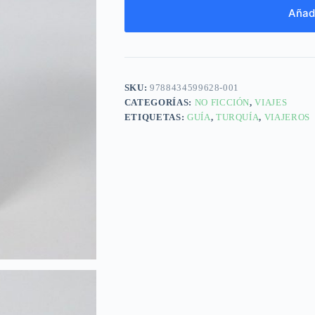
Añadi
SKU:
9788434599628-001
CATEGORÍAS:
NO FICCIÓN
,
VIAJES
ETIQUETAS:
GUÍA
,
TURQUÍA
,
VIAJEROS