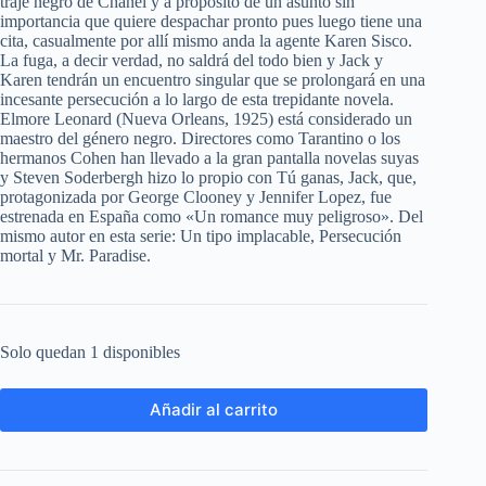
traje negro de Chanel y a propósito de un asunto sin
importancia que quiere despachar pronto pues luego tiene una
cita, casualmente por allí mismo anda la agente Karen Sisco.
La fuga, a decir verdad, no saldrá del todo bien y Jack y
Karen tendrán un encuentro singular que se prolongará en una
incesante persecución a lo largo de esta trepidante novela.
Elmore Leonard (Nueva Orleans, 1925) está considerado un
maestro del género negro. Directores como Tarantino o los
hermanos Cohen han llevado a la gran pantalla novelas suyas
y Steven Soderbergh hizo lo propio con Tú ganas, Jack, que,
protagonizada por George Clooney y Jennifer Lopez, fue
estrenada en España como «Un romance muy peligroso». Del
mismo autor en esta serie: Un tipo implacable, Persecución
mortal y Mr. Paradise.
Solo quedan 1 disponibles
Añadir al carrito