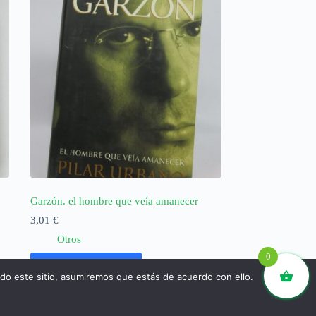
Garzón. el hombre que veía amanecer
3,01
€
Otros
0
Añadir al carrito
ndo este sitio, asumiremos que estás de acuerdo con ello.