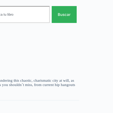
Buscar
ering this chaotic, charismatic city at will, as
ses you shouldn´t miss, from current hip hangouts