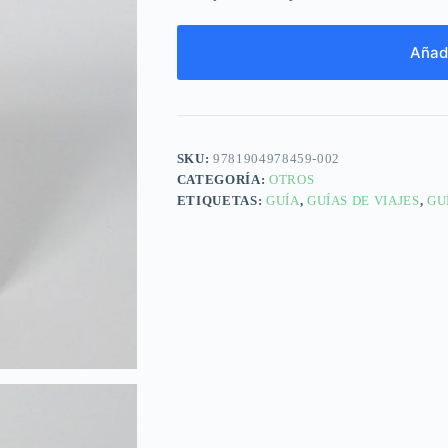
Añadi
SKU:
9781904978459-002
CATEGORÍA:
OTROS
ETIQUETAS:
GUÍA
,
GUÍAS DE VIAJES
,
GU