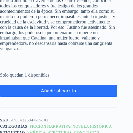
marido Justino la Caverna de los Cuatro Vientos, conoció a
todos los conquistadores y fue testigo de los grandes
acontecimientos de la época. Sin embargo, tanto ella como su
marido no pudieron permanecer impasibles ante la injusticia y
crueldad de la esclavitud y se comprometieron activamente
con la causa de la libertad. Por eso, Justino fue asesinado. Sin
embargo, los poderosos que ordenaron su muerte no
imaginaban que Catalina, una mujer fuerte, valiente y
emprendedora, no descansaría hasta cobrarse una sangrienta
venganza…
Solo quedan 1 disponibles
Añadir al carrito
SKU:
9788422684497-002
CATEGORÍAS:
FICCIÓN NARRATIVA
,
NOVELA HISTÓRICA
ETIQUETAS:
AMÉRICA
,
AVENTURAS
,
CONQUISTAS
,