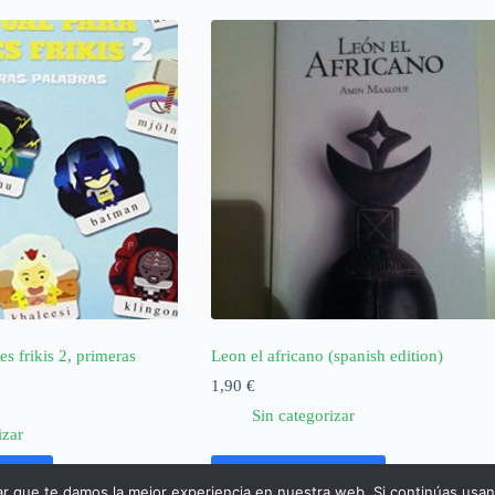
s frikis 2, primeras
Leon el africano (spanish edition)
1,90
€
Sin categorizar
izar
rrito
Añadir al carrito
ar que te damos la mejor experiencia en nuestra web. Si continúas usa