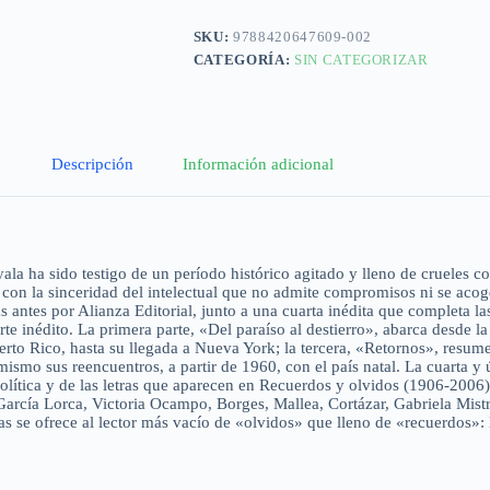
SKU:
9788420647609-002
CATEGORÍA:
SIN CATEGORIZAR
Descripción
Información adicional
Ayala ha sido testigo de un período histórico agitado y lleno de crueles
con la sinceridad del intelectual que no admite compromisos ni se acoge
 antes por Alianza Editorial, junto a una cuarta inédita que completa la
e inédito. La primera parte, «Del paraíso al destierro», abarca desde la i
Puerto Rico, hasta su llegada a Nueva York; la tercera, «Retornos», res
mismo sus reencuentros, a partir de 1960, con el país natal. La cuarta y 
 política y de las letras que aparecen en Recuerdos y olvidos (1906-20
 García Lorca, Victoria Ocampo, Borges, Mallea, Cortázar, Gabriela Mi
e ofrece al lector más vacío de «olvidos» que lleno de «recuerdos»: lo