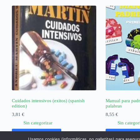
Cuidados intensivos (exitos) (spanish
Manual para padre
edition)
palabras
3,81
€
8,55
€
Sin categorizar
Sin categor
Añadir al carrito
Añadir al ca
Usamos cookies (informáticas, no galletitas) para asegur