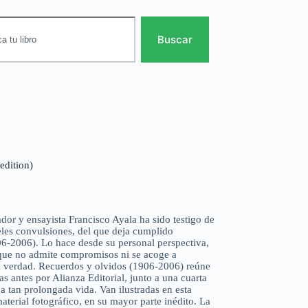
Buscar
edition)
ador y ensayista Francisco Ayala ha sido testigo de
eles convulsiones, del que deja cumplido
06-2006). Lo hace desde su personal perspectiva,
l que no admite compromisos ni se acoge a
 la verdad. Recuerdos y olvidos (1906-2006) reúne
s antes por Alianza Editorial, junto a una cuarta
a tan prolongada vida. Van ilustradas en esta
terial fotográfico, en su mayor parte inédito. La