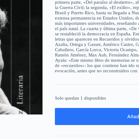
primera parte, «Del paraíso al destierro», ab
la Guerra Civil; la segunda, «El exilio», re
Brasil y Puerto Rico, hasta su llegada a Nu
extensa permanencia en Estados Unidos, dond
más importantes universidades, reseñando a
el país natal. La cuarta y última parte, «De
se restableció la democracia en España. Entr
letras que aparecen en Recuerdos y olvid
Azaña, Ortega y Gasset, Américo Castro, G
Caballero, García Lorca, Victoria Ocampo, 
Ramón Jiménez, Max Aub, Fernández Alma
Ayala: «Este mismo libro de memorias se of
de «recuerdos»: los que contiene han ido su
evocación, antes que no reconstruidos con n
Solo quedan 1 disponibles
Añadi