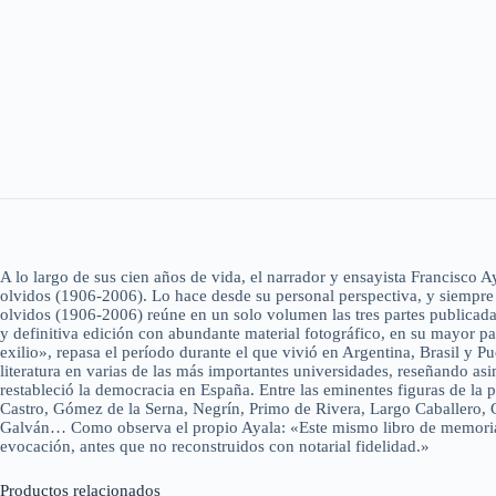
A lo largo de sus cien años de vida, el narrador y ensayista Francisco 
olvidos (1906-2006). Lo hace desde su personal perspectiva, y siempre 
olvidos (1906-2006) reúne en un solo volumen las tres partes publicadas
y definitiva edición con abundante material fotográfico, en su mayor part
exilio», repasa el período durante el que vivió en Argentina, Brasil y 
literatura en varias de las más importantes universidades, reseñando asi
restableció la democracia en España. Entre las eminentes figuras de la
Castro, Gómez de la Serna, Negrín, Primo de Rivera, Largo Caballero,
Galván… Como observa el propio Ayala: «Este mismo libro de memorias s
evocación, antes que no reconstruidos con notarial fidelidad.»
Productos relacionados