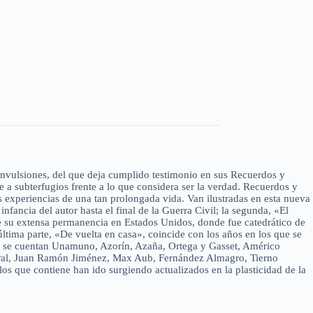
 convulsiones, del que deja cumplido testimonio en sus Recuerdos y
 a subterfugios frente a lo que considera ser la verdad. Recuerdos y
s experiencias de una tan prolongada vida. Van ilustradas en esta nueva
nfancia del autor hasta el final de la Guerra Civil; la segunda, «El
ume su extensa permanencia en Estados Unidos, donde fue catedrático de
última parte, «De vuelta en casa», coincide con los años en los que se
06) se cuentan Unamuno, Azorín, Azaña, Ortega y Gasset, Américo
stral, Juan Ramón Jiménez, Max Aub, Fernández Almagro, Tierno
s que contiene han ido surgiendo actualizados en la plasticidad de la