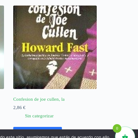
Confesion de joe cullen, la
2,86
€
Sin categorizar
0
Añadir al carrito
ndo este sitio, asumiremos que estás de acuerdo con ello.