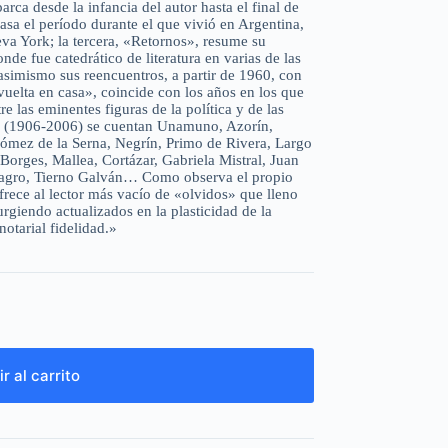
arca desde la infancia del autor hasta el final de
pasa el período durante el que vivió en Argentina,
eva York; la tercera, «Retornos», resume su
e fue catedrático de literatura en varias de las
simismo sus reencuentros, a partir de 1960, con
 vuelta en casa», coincide con los años en los que
e las eminentes figuras de la política y de las
os (1906-2006) se cuentan Unamuno, Azorín,
ómez de la Serna, Negrín, Primo de Rivera, Largo
Borges, Mallea, Cortázar, Gabriela Mistral, Juan
gro, Tierno Galván… Como observa el propio
rece al lector más vacío de «olvidos» que lleno
rgiendo actualizados en la plasticidad de la
otarial fidelidad.»
r al carrito